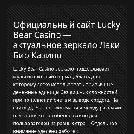
Официальный сайт Lucky
Bear Casino —
актуальное зеркало Лаки
Бир Казино
Lucky Bear Casino зеркало поддерживает
мультивалютный формат, благодаря
которому легко использовать привычные
денежные единицы без лишних сложностей
при пополнении счета и выводе средств. На
сайте удобно переключаться между разными
валютами, что особенно важно для
пользователей из разных стран. Отдельное
внимание уделено работе с