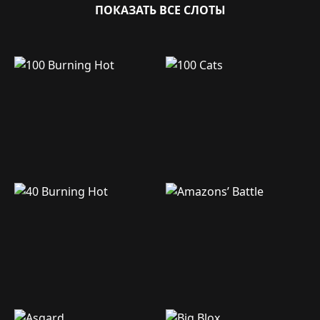
ПОКАЗАТЬ ВСЕ СЛОТЫ