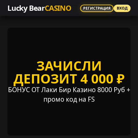
Lucky Bear
CASINO
РЕГИСТРАЦИЯ
ВХОД
ЗАЧИСЛИ
ДЕПОЗИТ 4 000 ₽
БОНУС ОТ Лаки Бир Казино 8000 Руб +
промо код на FS